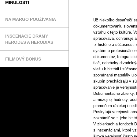
MINULOSTI
NA MARGO POUŽÍVANIA
Už niekoľko desaťročí 
dokumentovaniu slovenske
vzťahu k tejto kultúre. 
INSCENÁCIE DRÁMY
spracováva, ochraňuje a
HERODES A HERODIAS
z histórie a súčasnosti
systém o profesionálnom
dokumentov, fotografické
FILMOVÝ BONUS
tlač, nahrávky divadelný
viažu k histórii i súčas
spomínané materiály ulo
skupín prechádzajú v súč
spracovanie je verejnost
Dokumentačné zbierky, fo
a múzejnej hodnoty, aud
prameňom ďalekej i nedáv
Poskytujú verejnosti ab
zoznámiť sa s jeho histó
V zbierkach a fondoch 
s inscenáciami, ktoré v
široká verejnosť často n