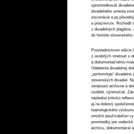
sprostredkovať divadeln
divadelného umenia sme 
inscenácie a jej pôvodn
a priaznivcov. Rozhodli 
z divadelných plagátov, 
do histórie slovenského 
Prostredníctvom edície
z osobitých stretnutí s
a dokumentačnému materi
Oddelenia divadelnej dok
„sprítomňuje“ divadelnú
slovenských divadiel. N
verejnosti archívne a d
osobité, výnimočné. Záro
následnú kritickú refle
aj na dobový spoločensk
teatrologického výskum
umožní používateľovi vy
prostriedky pre vedecké
archívu, dokumentácie 