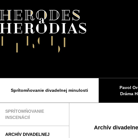
Pavol Or
Sprítomňovanie divadelnej minulosti
Dráma H
SPRÍTOMŇOVANIE
INSCENÁCIÍ
Archív divadelne
ARCHÍV DIVADELNEJ